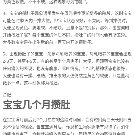
为黄色软便，不干不硬，这种现象称为“攒肚”。
4、宝宝的攒肚子现象通常发生在母乳喂养逐渐增多的阶段，这时宝宝
可能在2到3天内不排大便，但宝宝状态良好，不哭闹。等到排便时，
大便呈现黄色、质地软，不结块，且量不是特别多。那么，宝宝何时
开始攒肚子呢？每个宝宝的体质不同，攒肚子的时间也会有所差异。
大多数宝宝是在出生后的前一百天内开始攒肚子。
5、出现攒肚子的宝宝一般是母乳喂养的宝宝，母乳喂养的宝宝会出现
2-3天，甚至4-5天，有的甚至半个月也不排大便，但观察宝宝也没有
任何痛苦的表现，也没有腹胀、呕吐情况，宝宝的精神状态也很好，
大便也没有干燥、硬结，排出来的大便仍然是黄色的软便，只是量稍
微多一点，这种现象称为攒肚。
合肥
宝宝几个月攒肚
在宝宝满月前后到2个月左右的这段时间里，会有短则两三天长则四五
天不便便的现象。当宝宝满月后，作息和生物钟逐渐有规律了，消化
功能也有点了，食物就被吸收得更充分，胃肠里的食物残渣就会很