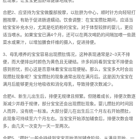
肚现象，让宝宝更加舒适健康地成长。
合肥2、应坚持为宝宝做腹部按摩，以肚脐为中心，顺时针方向轻轻打
圈按摩，有助于促进肠道蠕动。饮食调整：在宝宝攒肚期间，应适当
给宝宝补充水分，尤其是吃奶粉的宝宝。对于体型较胖的婴儿，更应
适当喂水。如果宝宝已满4个月，还可以在两次喝奶的间隔加喂一些蔬
菜水或果汁，以增加膳食纤维的摄入，促进排便。
3、母乳喂养的宝宝容易出现攒肚情况，这种表现通常是2~3天不排
便，而大便排出时颜色为黄色且无硬结。许多妈妈看到宝宝不排便会
感到担忧，担心这是否意味着宝宝出现便秘。那么，宝宝多大时会出
现攒肚现象呢？宝宝攒肚的现象通常出现在满月后。这是因为宝宝在
满月后能够更充分地吸收和消化母乳，导致排便次数减少。
合肥4、新生儿出生后，排便无规律且频繁。但随着成长，排便次数逐
渐减少并趋于规律，部分宝宝还会出现攒肚现象。婴儿攒肚的时间因
人而异，没有统一标准。大部分婴儿在出生后三个月左右开始攒肚，
此现象可持续至六个月左右。当宝宝开始添加辅食后，排便次数会增
多，由几天一次变为一天一至两次。
合肥5、“攒肚”一般会持续到宝宝开始添加辅食阶段。从满月开始，一