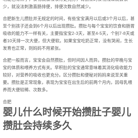
少，就没法刺激直肠排便，排便次数自然减少。
合肥新生儿攒肚并无规定的时间，有些宝宝满月以后或3个月以后，甚
至个别孩子还会到6个月以后出现攒肚。攒肚与每个宝宝的饮食和肠胃
吸收的能力不一样有关，主要指宝宝2-3天，甚至4-5天，个别7-8天或
者10天排一次大便，但大便软。如果宝宝吃奶正常，没有哭闹，生长
发育也正常，则妈妈不用紧张。
合肥一般而言，宝宝会自然攒肚，但时间因人而异。攒肚的早晚与宝
宝的体质和喂养方式有关。早积肚的宝宝通常意味着其消化吸收能力
较好，对营养的吸收也更充分。区分攒肚和便秘对妈妈来说至关重
要。攒肚是正常现象，表现为宝宝在出生后的前两个月内，因母乳喂
养而大便较稀、次数多。
合肥
婴儿什么时候开始攒肚子婴儿
攒肚会持续多久