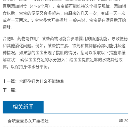
直到添加辅食（4～6个月），宝宝都可能维持这个排便规律。添加辅
食以后，宝宝的便便又会多起来，由原来的几天一次，变成一天一次
或者一天两次。3 宝宝多大开始攒肚 一般来说，宝宝是在满月后开始
攒肚。
合肥6、药物副作用：某些药物可能会影响婴儿的肠道功能，导致便秘
和其他消化问题。例如，某些抗生素、铁剂和抗抑郁药都可能引起这
种情况。如果您的宝宝出现了攒肚的情况，您可以采取以下措施来缓
解症状： 确保宝宝充足的水分摄入：给宝宝提供足够的水或其他液
体，以保持身体水分平衡。
上一篇：
合肥孕妇为什么不能蹲着
下一篇：
相关新闻
合肥宝宝多久开始攒肚
05-20