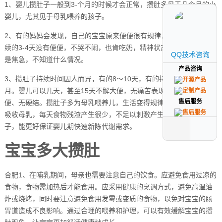
1、婴儿攒肚子一般到3-个月的时候才会正常，攒肚多见于几个月的小
婴儿，尤其见于母乳喂养的孩子。
2、有的妈妈会发现，自己的宝宝原来便便很有规律，忽然某天开始连
续的3-4天没有便便，不哭不闹，也肯吃奶，精神状态也挺好。但是就
QQ技术咨询
QQ技术咨询
是焦急，不知道什么情况。
产品咨询
产品咨询
3、攒肚子持续时间因人而异，有的8～10天，有的持续半月到1个
月。婴儿可以几天，甚至15天不解大便，无痛苦表现，仍排黄色软
售后服务
售后服务
便、无硬结。攒肚子多为母乳喂养儿，生活变得规律，能充分消化、
吸收母乳，每天食物残渣产生很少，不足以刺激产生排便反射。攒肚
子，能更好保证婴儿期快速新陈代谢需求。
宝宝多大攒肚
合肥1、在哺乳期间，母亲也需要注意自己的饮食。应避免食用过凉的
食物，食物需加热后才能食用。应采用健康的烹调方式，避免高温油
炸或烧烤，同时要注意避免食用发霉或变质的食物，以免对宝宝的肠
胃道造成不良影响。通过合理的喂养和护理，可以有效缓解宝宝的攒