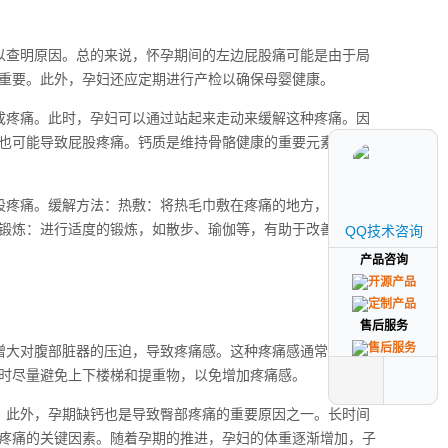
以查明原因。总的来说，怀孕期间的左边屁股痛可能是由于局
重要。此外，孕妇还应定期进行产检以确保母婴健康。
成疼痛。此时，孕妇可以通过站起来走动来缓解这种疼痛。因
也可能导致屁股疼痛。钙质是维持骨骼健康的重要元素，缺乏
股疼痛。缓解方法：热敷：将热毛巾敷在疼痛的地方，有助于
锻炼：进行适度的锻炼，如散步、瑜伽等，有助于改善血液循
QQ技术咨询
QQ技术咨询
产品咨询
产品咨询
售后服务
售后服务
增大对腹部脏器的压迫，导致疼痛感。这种疼痛感通常需要一
时尽量避免上下楼梯和提重物，以免增加疼痛感。
。此外，孕期缺钙也是导致臀部疼痛的重要原因之一。长时间
疼痛的关键因素。随着孕期的推进，孕妇的体重逐渐增加，子