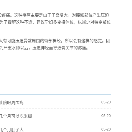
股疼痛。这种疼痛主要是由于子宫增大，对腰骶部位产生压迫
为了缓解这种不适，建议孕妇多变换体位，以减少对特定部位
增大有可能压迫骨盆周围的臀部神经，所以会有这样的感觉。因
为严重水肿以后，压迫神经而导致骨关节的疼痛。
肚脐眼周围疼
05-20
几个月可以吃米糊
05-20
几个月肚子大
05-20