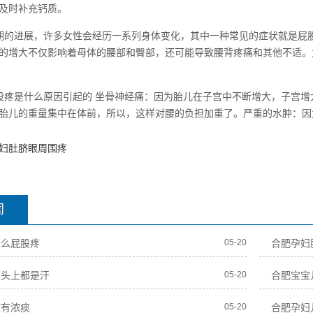
及时补充钙质。
期的进展，许多女性会经历一系列身体变化，其中一种常见的症状就是屁
的增大不仅影响着母体的腰部和臀部，还可能导致腰背疼痛和其他不适。
股疼是什么原因引起的 坐骨神经痛：因为胎儿在子宫中不断增大，子宫
胎儿的重量集中在体前，所以，这样对腰的负担加重了。严重的水肿：因
妇肚脐眼周围疼
闻
什么屁股疼
05-20
合肥孕妇
觉头上都是汗
05-20
合肥宝宝
嗽有浓痰
05-20
合肥孕妇