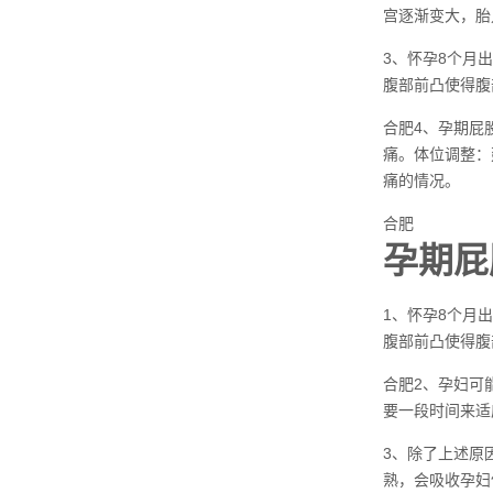
宫逐渐变大，胎
3、怀孕8个月
腹部前凸使得腹
合肥4、孕期屁
痛。体位调整：
痛的情况。
合肥
孕期屁
1、怀孕8个月
腹部前凸使得腹
合肥2、孕妇可
要一段时间来适
3、除了上述原
熟，会吸收孕妇