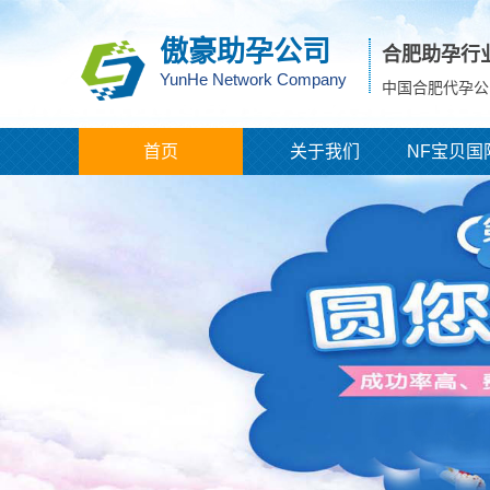
傲豪助孕公司
合肥助孕行
YunHe Network Company
中国合肥代孕公
首页
关于我们
NF宝贝国