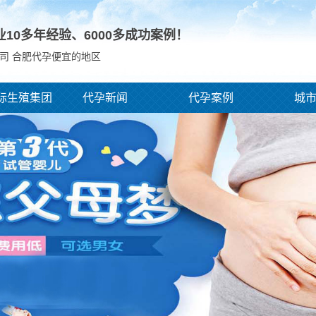
业10多年经验、
6000
多成功案例！
司 合肥代孕便宜的地区
际生殖集团
代孕新闻
代孕案例
城