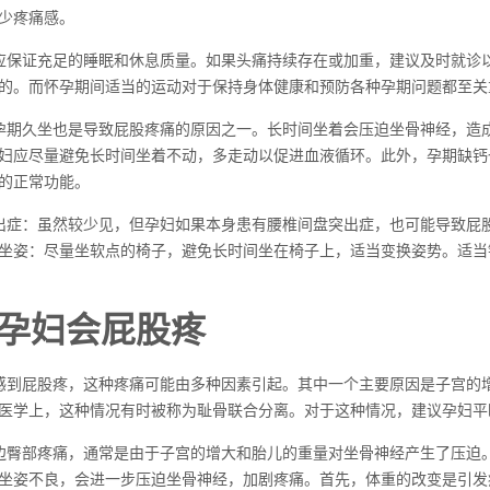
少疼痛感。
应保证充足的睡眠和休息质量。如果头痛持续存在或加重，建议及时就诊
的。而怀孕期间适当的运动对于保持身体健康和预防各种孕期问题都至关
孕期久坐也是导致屁股疼痛的原因之一。长时间坐着会压迫坐骨神经，造
妇应尽量避免长时间坐着不动，多走动以促进血液循环。此外，孕期缺钙
的正常功能。
出症：虽然较少见，但孕妇如果本身患有腰椎间盘突出症，也可能导致屁
坐姿：尽量坐软点的椅子，避免长时间坐在椅子上，适当变换姿势。适当
孕妇会屁股疼
感到屁股疼，这种疼痛可能由多种因素引起。其中一个主要原因是子宫的
医学上，这种情况有时被称为耻骨联合分离。对于这种情况，建议孕妇平
边臀部疼痛，通常是由于子宫的增大和胎儿的重量对坐骨神经产生了压迫
坐姿不良，会进一步压迫坐骨神经，加剧疼痛。首先，体重的改变是引发