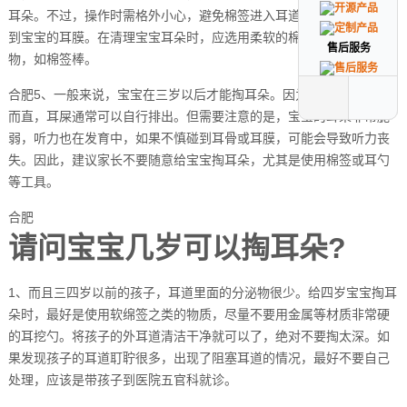
耳朵。不过，操作时需格外小心，避免棉签进入耳道深处，以免伤害
到宝宝的耳膜。在清理宝宝耳朵时，应选用柔软的棉签，避免使用硬
售后服务
售后服务
物，如棉签棒。
合肥5、一般来说，宝宝在三岁以后才能掏耳朵。因为宝宝的外耳道短
而直，耳屎通常可以自行排出。但需要注意的是，宝宝的耳朵非常脆
弱，听力也在发育中，如果不慎碰到耳骨或耳膜，可能会导致听力丧
失。因此，建议家长不要随意给宝宝掏耳朵，尤其是使用棉签或耳勺
等工具。
合肥
请问宝宝几岁可以掏耳朵?
1、而且三四岁以前的孩子，耳道里面的分泌物很少。给四岁宝宝掏耳
朵时，最好是使用软绵签之类的物质，尽量不要用金属等材质非常硬
的耳挖勺。将孩子的外耳道清洁干净就可以了，绝对不要掏太深。如
果发现孩子的耳道耵聍很多，出现了阻塞耳道的情况，最好不要自己
处理，应该是带孩子到医院五官科就诊。