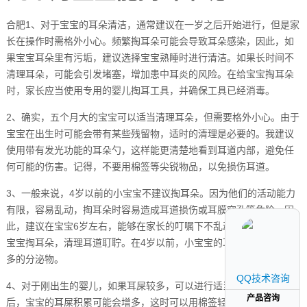
合肥1、对于宝宝的耳朵清洁，通常建议在一岁之后开始进行，但是家
长在操作时需格外小心。频繁掏耳朵可能会导致耳朵感染，因此，如
果宝宝耳朵里有污垢，建议选择宝宝熟睡时进行清洁。如果长时间不
清理耳朵，可能会引发堵塞，增加患中耳炎的风险。在给宝宝掏耳朵
时，家长应当使用专用的婴儿掏耳工具，并确保工具已经消毒。
2、确实，五个月大的宝宝可以适当清理耳朵，但需要格外小心。由于
宝宝在出生时可能会带有某些残留物，适时的清理是必要的。我建议
使用带有发光功能的耳朵勺，这样能更清楚地看到耳道内部，避免任
何可能的伤害。记得，不要用棉签等尖锐物品，以免损伤耳道。
3、一般来说，4岁以前的小宝宝不建议掏耳朵。因为他们的活动能力
有限，容易乱动，掏耳朵时容易造成耳道损伤或耳膜穿孔等危险。因
此，建议在宝宝6岁左右，能够在家长的叮嘱下不乱动时，再适量地给
宝宝掏耳朵，清理耳道耵聍。在4岁以前，小宝宝的耳道通常不会有过
多的分泌物。
QQ技术咨询
QQ技术咨询
4、对于刚出生的婴儿，如果耳屎较多，可以进行适当的清理。满月
产品咨询
产品咨询
后，宝宝的耳屎积累可能会增多，这时可以用棉签轻轻帮助宝宝清理