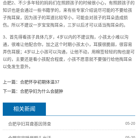
合肥2、不少多年轻的妈妈们在照顾孩子的时候很小心，有照顾孩子的
知识也是会通过一些书籍学的，来有些专家介绍说尽可能的不要给孩
子掏耳屎，因为孩子的耳道比较窄小，可能会对孩子的耳朵造成损
伤。所以不建议一岁宝宝掏耳朵，三岁以后才可以适当掏耳朵的。
3、首先得看孩子具体几岁，4岁以内的不建议掏，小孩太小难以沟
通，很难让他配合你，加之这个时期小孩太小，耳膜很脆弱，很容易
弄伤耳膜；4岁以上小孩可以沟通，让他不动，用棉签轻轻的掏也是可
以的，主要还是看小孩配合程度，小孩不愿意就不要强行给他掏耳朵
以免发生意外。
上一篇：
合肥怀孕初期体温37
下一篇：
合肥孕妇为什么会腿肿
相关新闻
合肥孕妇耳聋基因筛查
05-20
合肥宝宝睡觉额头出汗
05-20