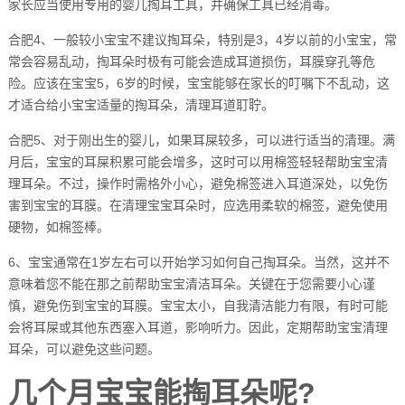
家长应当使用专用的婴儿掏耳工具，并确保工具已经消毒。
合肥4、一般较小宝宝不建议掏耳朵，特别是3，4岁以前的小宝宝，常
常会容易乱动，掏耳朵时极有可能会造成耳道损伤，耳膜穿孔等危
险。应该在宝宝5，6岁的时候，宝宝能够在家长的叮嘱下不乱动，这
才适合给小宝宝适量的掏耳朵，清理耳道耵聍。
合肥5、对于刚出生的婴儿，如果耳屎较多，可以进行适当的清理。满
月后，宝宝的耳屎积累可能会增多，这时可以用棉签轻轻帮助宝宝清
理耳朵。不过，操作时需格外小心，避免棉签进入耳道深处，以免伤
害到宝宝的耳膜。在清理宝宝耳朵时，应选用柔软的棉签，避免使用
硬物，如棉签棒。
6、宝宝通常在1岁左右可以开始学习如何自己掏耳朵。当然，这并不
意味着您不能在那之前帮助宝宝清洁耳朵。关键在于您需要小心谨
慎，避免伤到宝宝的耳膜。宝宝太小，自我清洁能力有限，有时可能
会将耳屎或其他东西塞入耳道，影响听力。因此，定期帮助宝宝清理
耳朵，可以避免这些问题。
几个月宝宝能掏耳朵呢?