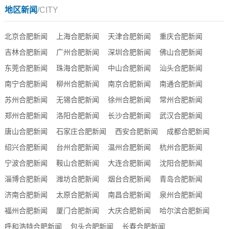
地区新闻
/CITY
北京合肥新闻
上海合肥新闻
天津合肥新闻
重庆合肥新闻
吉林合肥新闻
广州合肥新闻
深圳合肥新闻
佛山合肥新闻
东莞合肥新闻
珠海合肥新闻
中山合肥新闻
汕头合肥新闻
南宁合肥新闻
柳州合肥新闻
南京合肥新闻
南通合肥新闻
苏州合肥新闻
无锡合肥新闻
徐州合肥新闻
常州合肥新闻
郑州合肥新闻
洛阳合肥新闻
长沙合肥新闻
武汉合肥新闻
唐山合肥新闻
石家庄合肥新闻
西安合肥新闻
成都合肥新闻
绍兴合肥新闻
台州合肥新闻
温州合肥新闻
杭州合肥新闻
宁波合肥新闻
鞍山合肥新闻
大连合肥新闻
沈阳合肥新闻
淄博合肥新闻
潍坊合肥新闻
烟台合肥新闻
青岛合肥新闻
济南合肥新闻
太原合肥新闻
南昌合肥新闻
泉州合肥新闻
福州合肥新闻
厦门合肥新闻
大庆合肥新闻
哈尔滨合肥新闻
呼和浩特合肥新闻
包头合肥新闻
长春合肥新闻