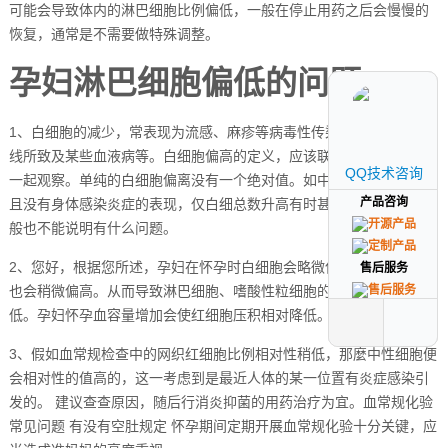
可能会导致体内的淋巴细胞比例偏低，一般在停止用药之后会慢慢的
恢复，通常是不需要做特殊调整。
孕妇淋巴细胞偏低的问题
1、白细胞的减少，常表现为流感、麻疹等病毒性传染病及药物或放射
线所致及某些血液病等。白细胞偏高的定义，应该联系中性粒细胞来
QQ技术咨询
QQ技术咨询
一起观察。单纯的白细胞偏离没有一个绝对值。如中性粒细胞正常，
产品咨询
产品咨询
且没有身体感染炎症的表现，仅白细总数升高有时甚至达20×109/L一
般也不能说明有什么问题。
2、您好，根据您所述，孕妇在怀孕时白细胞会略微偏高，中性粒细胞
售后服务
售后服务
也会稍微偏高。从而导致淋巴细胞、嗜酸性粒细胞的百分相对比偏
低。孕妇怀孕血容量增加会使红细胞压积相对降低。
3、假如血常规检查中的网织红细胞比例相对性稍低，那麼中性细胞便
会相对性的值高的，这一考虑到是最近人体的某一位置有炎症感染引
发的。 建议查查原因，随后行消炎抑菌的用药治疗为宜。血常规化验
常见问题 有没有空肚规定 怀孕期间定期开展血常规化验十分关键，应