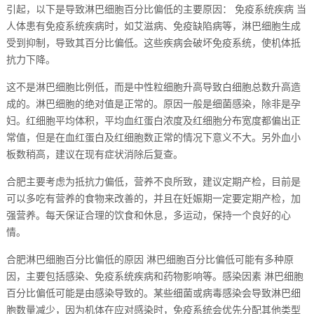
引起，以下是导致淋巴细胞百分比偏低的主要原因： 免疫系统疾病 当
人体患有免疫系统疾病时，如艾滋病、免疫缺陷病等，淋巴细胞生成
受到抑制，导致其百分比偏低。这些疾病会破坏免疫系统，使机体抵
抗力下降。
这不是淋巴细胞比例低，而是中性粒细胞升高导致白细胞总数升高造
成的。淋巴细胞的绝对值是正常的。原因一般是细菌感染，除非是孕
妇。红细胞平均体积，平均血红蛋白浓度及红细胞分布宽度都偏出正
常值，但是在血红蛋白及红细胞数正常的情况下意义不大。另外血小
板数稍高，建议在现有症状消除后复查。
合肥主要考虑为抵抗力偏低，营养不良所致，建议定期产检，目前是
可以多吃有营养的食物来改善的，并且在妊娠期一定要定期产检，加
强营养。每天保证合理的饮食和休息，多运动，保持一个良好的心
情。
合肥淋巴细胞百分比偏低的原因 淋巴细胞百分比偏低可能有多种原
因，主要包括感染、免疫系统疾病和药物影响等。感染因素 淋巴细胞
百分比偏低可能是由感染导致的。某些细菌或病毒感染会导致淋巴细
胞数量减少，因为机体在应对感染时，免疫系统会优先分配其他类型