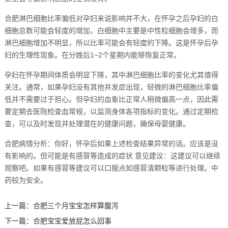
合肥淋巴细胞比率偏低对孕妇来说影响并不大，在怀孕之后孕妇的白
细胞总数可能会轻度的增加，白细胞中主要是中性粒细胞会增多，而
淋巴细胞增加不明显，所以比率可能会有轻度的下降。这是怀孕后孕
妇的生理性现象。在分娩后1~2个星期内能够恢复正常。
孕妇在怀孕期间体质会明显下降，其中淋巴细胞比率的变化尤其值得
关注。通常，如果孕妇没有其他并发症出现，轻微的淋巴细胞比率偏
低并不需要过于担心。但孕妇的血象比正常人稍微偏高一点，因此需
要定期去医院检查血常规，以监测身体各项指标的变化。通过定期检
查，可以及时发现并处理潜在的健康问题，确保母婴健康。
合肥病情分析：你好，怀孕后如果上述检查结果异常的话。应该是没
有影响的。但可能是有感冒等造成的症状 意见建议：这建议可以继续
观察吧。如果有感冒等建议可以口服点如感冒清颗粒等进行处理。中
药较为安全。
上一篇：
合肥三个月宝宝怎样算腹泻
下一篇：
合肥宝宝爱放屁怎么回事