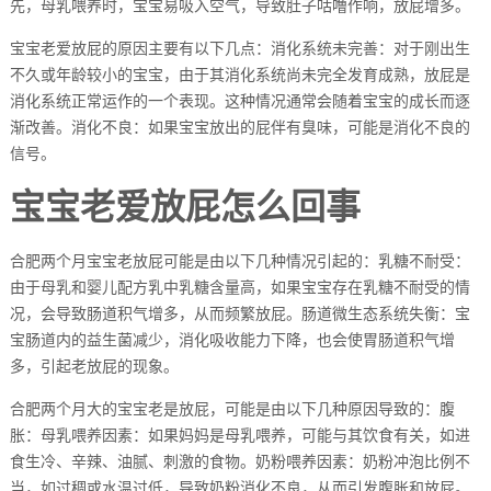
先，母乳喂养时，宝宝易吸入空气，导致肚子咕噜作响，放屁增多。
宝宝老爱放屁的原因主要有以下几点：消化系统未完善：对于刚出生
不久或年龄较小的宝宝，由于其消化系统尚未完全发育成熟，放屁是
消化系统正常运作的一个表现。这种情况通常会随着宝宝的成长而逐
渐改善。消化不良：如果宝宝放出的屁伴有臭味，可能是消化不良的
信号。
宝宝老爱放屁怎么回事
合肥两个月宝宝老放屁可能是由以下几种情况引起的：乳糖不耐受：
由于母乳和婴儿配方乳中乳糖含量高，如果宝宝存在乳糖不耐受的情
况，会导致肠道积气增多，从而频繁放屁。肠道微生态系统失衡：宝
宝肠道内的益生菌减少，消化吸收能力下降，也会使胃肠道积气增
多，引起老放屁的现象。
合肥两个月大的宝宝老是放屁，可能是由以下几种原因导致的：腹
胀：母乳喂养因素：如果妈妈是母乳喂养，可能与其饮食有关，如进
食生冷、辛辣、油腻、刺激的食物。奶粉喂养因素：奶粉冲泡比例不
当，如过稠或水温过低，导致奶粉消化不良，从而引发腹胀和放屁。