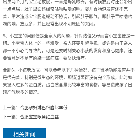
出生两个月的宝宝老放屁，一直是母乳喂养，有时候放屁时还会带出
一点点屎，肚子里面还经常咕噜咕噜的响。婴儿胃肠道发育还不完
善，常常造成宝宝肠道蠕动不协调，引起肚子胀气，即肚子里咕噜咕
噜的响，放屁多，并且经常出现不明原因的哭闹。
5、小宝宝的问题便是全家人的问题，针对诸位父母而言小宝宝便是一
切。小宝宝人体上的一些难受，亲人还要引起重视，或许是由于亲人
都一不小心而导致的，可是还要时刻关心小孩的发肓和身心健康。还
要留意是不是有感染一些病症，要尽快治疗。
合肥6、小孩老放屁，可以参考以下几种情况：孩子胃肠功能发育并不
是很完善，特别是微生态的环境，即肠道菌群没有完全形成，此时如
果摄入过多的蛋白质，蛋白质含量比较丰富的食物，容易造成孩子出
现产气增多的情况。
上一篇：
合肥孕妇淋巴细胞比率低
下一篇：
合肥宝宝眼角红血丝
相关新闻