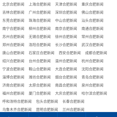
北京合肥新闻
上海合肥新闻
天津合肥新闻
重庆合肥新闻
吉林合肥新闻
广州合肥新闻
深圳合肥新闻
佛山合肥新闻
东莞合肥新闻
珠海合肥新闻
中山合肥新闻
汕头合肥新闻
南宁合肥新闻
柳州合肥新闻
南京合肥新闻
南通合肥新闻
苏州合肥新闻
无锡合肥新闻
徐州合肥新闻
常州合肥新闻
郑州合肥新闻
洛阳合肥新闻
长沙合肥新闻
武汉合肥新闻
唐山合肥新闻
石家庄合肥新闻
西安合肥新闻
成都合肥新闻
绍兴合肥新闻
台州合肥新闻
温州合肥新闻
杭州合肥新闻
宁波合肥新闻
鞍山合肥新闻
大连合肥新闻
沈阳合肥新闻
淄博合肥新闻
潍坊合肥新闻
烟台合肥新闻
青岛合肥新闻
济南合肥新闻
太原合肥新闻
南昌合肥新闻
泉州合肥新闻
福州合肥新闻
厦门合肥新闻
大庆合肥新闻
哈尔滨合肥新闻
呼和浩特合肥新闻
包头合肥新闻
长春合肥新闻
乌鲁木齐合肥新闻
昆明合肥新闻
兰州合肥新闻