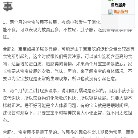
事
售后服务
售后服务
1、两个月的宝宝放屁不拉屎，考虑小孩发生了消化功能不良，消化功
能不良，可以表现为放臭屁多，不拉屎，肚子胀，吃奶差等症状和体
征。
合肥2、宝宝如果多屁多粪便，可能是由于宝宝吃的淀粉含量比较高等
食物所引起的，这个时候家长们需要注意，可以减少淀粉含量高的食
物，适当增加蛋白质、脂肪类的食物。如果两个月宝宝老是放屁，家
长需要从宝宝放屁的次数、气味、声响，来了解宝宝的身体情况。不
要以为宝宝放屁是正常的生理现象，所以也就没有引起在意。
3、两个月的宝宝打屁多没事，说明唱到蠕动是正常的。因为小孩子新
陈代谢快，所以饮食物消化吸收的也快，所以容易放屁。只要大便不
稀就正常。睡不好可能是个人体质问题，有的宝宝就是睡眠时间短。
建议暂时观察下，只要宝宝平时精神饮食大小便正常，就不用太过担
心。
合肥4、宝宝屁多是很正常的。放屁多的现象在婴儿期极为常见。而刚