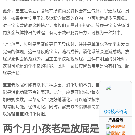
此外，宝宝进食后，食物在肠道内发酵也会产生气体，导致放屁。另
外，如果宝宝食用了过多淀粉含量高的食物，也可能造成多屁现象。
对于宝宝爱放屁这种情况，家长们无需过于担心。放屁是宝宝将肠道
内多余气体排出的过程，有助于减轻肠胃压力，可视为一种好事。
宝宝放屁，特别是声音响亮但无异味时，往往是其消化系统尚未发育
完善的体现。这一阶段的宝宝，随着成长，消化系统会逐渐成熟，放
屁现象也会逐渐减少。当宝宝不仅频繁放屁，且伴有明显的臭味时，
这很可能是消化不良的征兆。此时，家长应留意宝宝是否有打嗝、腹
胀等症状。
宝宝老放屁可能有以下几种原因：消化功能不良：宝宝经常放臭屁可
能是消化功能不良的表现。此时，应尽可能减少每次喂奶的奶量，增
加喂奶次数，以帮助宝宝更好地消化。可以通过按摩腹部来改善宝宝
的胃肠功能，促进消化。同时，需要减少脂肪和高蛋白食物的摄入，
QQ技术咨询
QQ技术咨询
以减轻宝宝的消化负担。
产品咨询
产品咨询
两个月小孩老是放屁是怎么回